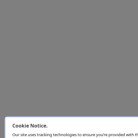
Cookie Notice.
Our site uses tracking technologies to ensure you’re provided with t