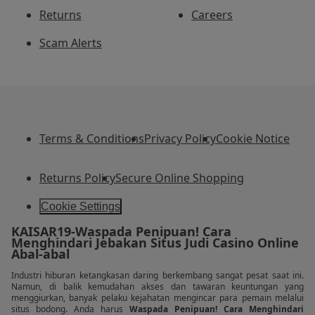
Returns
Careers
Scam Alerts
Terms & Conditions
Privacy Policy
Cookie Notice
Returns Policy
Secure Online Shopping
Cookie Settings
KAISAR19-Waspada Penipuan! Cara
Menghindari Jebakan Situs Judi Casino Online
Abal-abal
Industri hiburan ketangkasan daring berkembang sangat pesat saat ini.
Namun, di balik kemudahan akses dan tawaran keuntungan yang
menggiurkan, banyak pelaku kejahatan mengincar para pemain melalui
situs bodong. Anda harus
Waspada Penipuan! Cara Menghindari