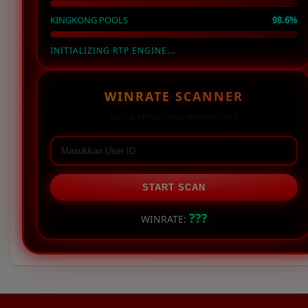
KINGKONG POOLS
98.6%
INITIALIZING RTP ENGINE...
WINRATE SCANNER
UNTUK MENDETEKSI WINRATE USER
START SCAN
???
WINRATE: