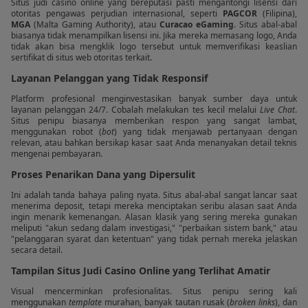
Situs judi casino online yang bereputasi pasti mengantongi lisensi dari
otoritas pengawas perjudian internasional, seperti
PAGCOR
(Filipina),
MGA
(Malta Gaming Authority), atau
Curacao eGaming
. Situs abal-abal
biasanya tidak menampilkan lisensi ini. Jika mereka memasang logo, Anda
tidak akan bisa mengklik logo tersebut untuk memverifikasi keaslian
sertifikat di situs web otoritas terkait.
Layanan Pelanggan yang Tidak Responsif
Platform profesional menginvestasikan banyak sumber daya untuk
layanan pelanggan 24/7. Cobalah melakukan tes kecil melalui
Live Chat
.
Situs penipu biasanya memberikan respon yang sangat lambat,
menggunakan robot (
bot
) yang tidak menjawab pertanyaan dengan
relevan, atau bahkan bersikap kasar saat Anda menanyakan detail teknis
mengenai pembayaran.
Proses Penarikan Dana yang Dipersulit
Ini adalah tanda bahaya paling nyata. Situs abal-abal sangat lancar saat
menerima deposit, tetapi mereka menciptakan seribu alasan saat Anda
ingin menarik kemenangan. Alasan klasik yang sering mereka gunakan
meliputi "akun sedang dalam investigasi," "perbaikan sistem bank," atau
"pelanggaran syarat dan ketentuan" yang tidak pernah mereka jelaskan
secara detail.
Tampilan Situs Judi Casino Online yang Terlihat Amatir
Visual mencerminkan profesionalitas. Situs penipu sering kali
menggunakan
template
murahan, banyak tautan rusak (
broken links
), dan