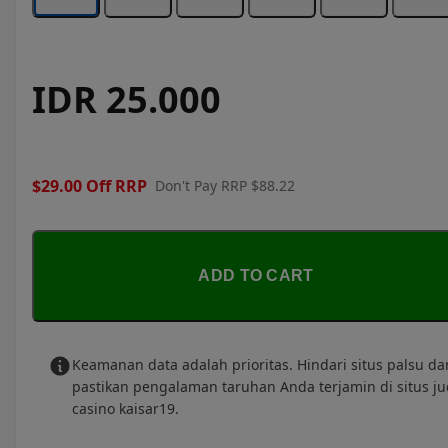
IDR 25.000
$29.00 Off RRP
Don't Pay RRP $88.22
ADD TO CART
Keamanan data adalah prioritas. Hindari situs palsu da
pastikan pengalaman taruhan Anda terjamin di situs ju
casino kaisar19.